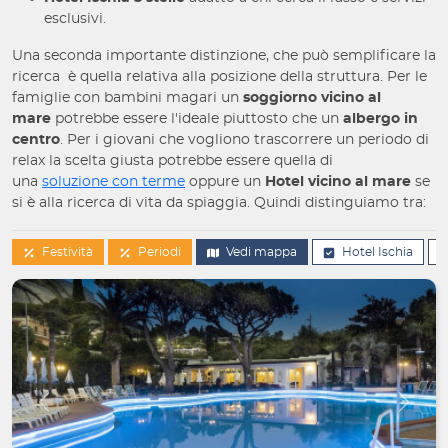
esclusivi.
Una seconda importante distinzione, che può semplificare la
ricerca è quella relativa alla posizione della struttura. Per le
famiglie con bambini magari un
soggiorno vicino al
mare
potrebbe essere l'ideale piuttosto che un
albergo in
centro
. Per i giovani che vogliono trascorrere un periodo di
relax la scelta giusta potrebbe essere quella di
una
soluzione con terme
oppure un
Hotel vicino al mare
se
si è alla ricerca di vita da spiaggia. Quindi distinguiamo tra:
Festività
Periodi
Vedi mappa
Hotel Ischia
Indietro
Avanti