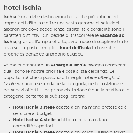
hotel Ischia
Ischia
è una delle destinazioni turistiche più antiche ed
importanti d'Italia e offre una vasta gamma di soluzioni
alberghiere dove accoglienza, ospitalità e cordialità sono i
caratteri distintivi. Chi decide di trascorrere le
vacanze ad
Ischia
, grazie all'ampia offerta, avrà modo di scegliere tra le
diverse proposte i migliori
hotel dell'isola
in base alle
proprie esigenze ed al proprio budget.
Prima di prenotare un
Albergo a Ischia
bisogna conoscere
quali sono le nostre priorità e cosa si sta cercando. Le
opportunità che ci possono offrire gli h
otel e alberghi di
Ischia
variano a seconda della categoria, della posizione e
dei servizi offerti. Una prima distinzione è quella relativa alle
categorie, pertanto si può scegliere tra:
Hotel Ischia 3 stelle
adatto a chi ha meno pretese ed è
sensibile al budget.
Hotel Ischia 4 stelle
adatto a chi cerca relax e
comodità superiori.
Hotel Ischia 5 stelle
adatto a chi cerca il lusso e servizi