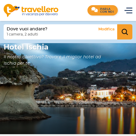
PARLA
CON NOI
Dove vuoi andare?
Modifica
1 camera, 2 adulti
Hotel Ischia
Il nostro obiettivo? Trovare il miglior hotel ad
Ischia per te