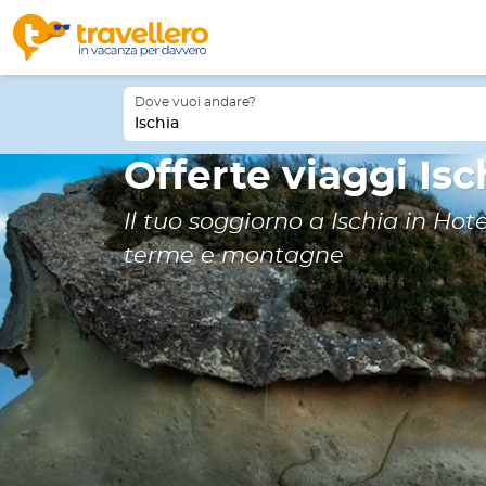
Dove vuoi andare?
Ischia
Offerte viaggi Isc
Il tuo soggiorno a Ischia in Hote
terme e montagne