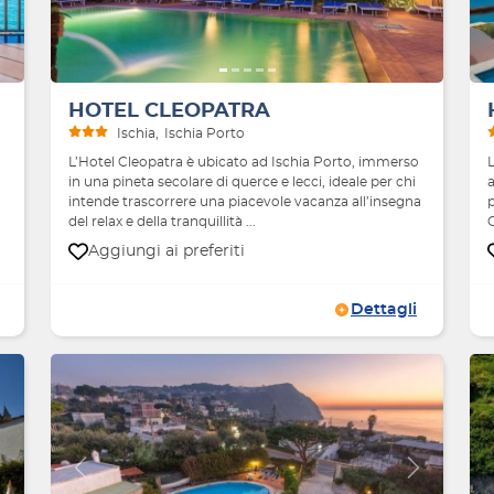
HOTEL CLEOPATRA
Ischia
Ischia Porto
L’Hotel Cleopatra è ubicato ad Ischia Porto, immerso
L
n
in una pineta secolare di querce e lecci, ideale per chi
a
intende trascorrere una piacevole vacanza all’insegna
del relax e della tranquillità ...
C
Aggiungi ai preferiti
Dettagli
Avanti
Indietro
Avanti