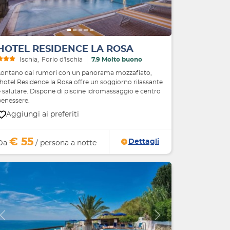
HOTEL RESIDENCE LA ROSA
Ischia
Forio d'Ischia
7.9 Molto buono
Lontano dai rumori con un panorama mozzafiato,
'hotel Residence la Rosa offre un soggiorno rilassante
e salutare. Dispone di piscine idromassaggio e centro
benessere.
Aggiungi ai preferiti
€ 55
Dettagli
Da
/ persona a notte
Indietro
Avanti