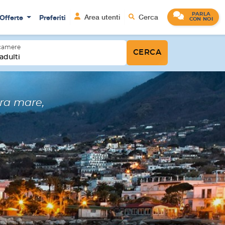
PARLA
Offerte
Preferiti
Area utenti
Cerca
CON NOI
 camere
CERCA
adulti
tra mare,