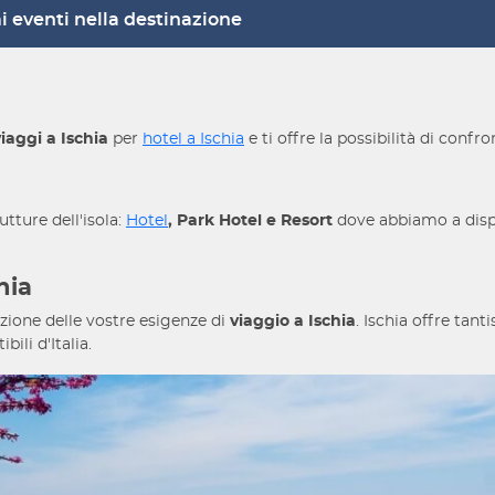
imi eventi nella destinazione
viaggi
a Ischia
per
hotel a Ischia
e ti offre la possibilità di confr
rutture dell'isola:
Hotel
, Park Hotel e Resort
dove abbiamo a dispos
hia
zione delle vostre esigenze di
viaggio a Ischia
. Ischia offre tan
ili d'Italia.