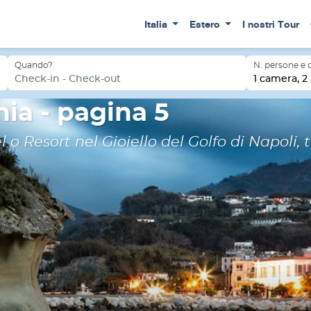
Italia
Estero
I nostri Tour
Quando?
N. persone e
Check-in - Check-out
1 camera, 2 
hia - pagina 5
l o Resort nel Gioiello del Golfo di Napoli, 