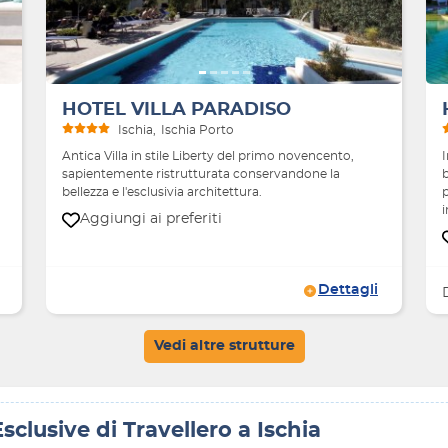
HOTEL VILLA PARADISO
Ischia
Ischia Porto
Antica Villa in stile Liberty del primo novencento,
sapientemente ristrutturata conservandone la
b
bellezza e l'esclusivia architettura.
i
Aggiungi ai preferiti
Dettagli
Vedi altre strutture
Esclusive di Travellero a Ischia