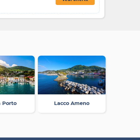
a Porto
Lacco Ameno
Sant