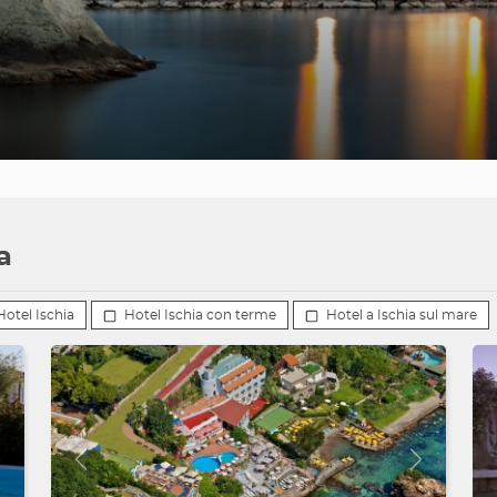
a
Hotel Ischia
Hotel Ischia con terme
Hotel a Ischia sul mare
Avanti
Indietro
Avanti