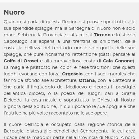
Nuoro
Quando si parla di questa Regione si pensa soprattutto alle
sue splendide spiagge, ma la Sardegna di Nuoro non è solo
mare. Sebbene la Provincia si affacci sul
Tirreno
e lo stesso
Capoluogo sia appena a una trentina di chilometri dalla
costa, la bellezza del territorio non è solo quella delle sue
spiagge, che pure richiamano l’attenzione (basti pensare al
Golfo di Orosei
e alla meravigliosa costa di
Cala Gonone
).
La magia è piuttosto nei colori e nelle tradizioni che questi
luoghi evocano con forza:
Orgosolo
, con i suoi murales che
fanno da sfondo alle architetture,
Ottana
, con la Cattedrale
che parla il linguaggio del Medioevo e ricorda il prestigio
dell’antica diocesi, o la poesia dei luoghi cari a Grazia
Deledda, la casa natale e soprattutto la Chiesa di Nostra
Signora della Solitudine, in cui riposano le sue spoglie e che
l’autrice ha più volte raccontato nelle sue opere.
Il cuore dell’Isola è occupato dalla regione storica della
Barbagia, distesa alle pendici del Gennargentu, la cui area
ricade per la maggior parte nella Provincia di Nuoro. A nord