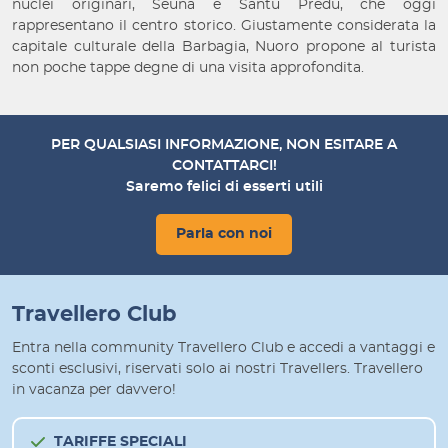
nuclei originari, Seuna e Santu Predu, che oggi
rappresentano il centro storico. Giustamente considerata la
capitale culturale della Barbagia, Nuoro propone al turista
non poche tappe degne di una visita approfondita.
PER QUALSIASI INFORMAZIONE, NON ESITARE A
CONTATTARCI!
Saremo felici di esserti utili
Parla con noi
Travellero Club
Entra nella community Travellero Club e accedi a vantaggi e
sconti esclusivi, riservati solo ai nostri Travellers. Travellero
in vacanza per davvero!
TARIFFE SPECIALI