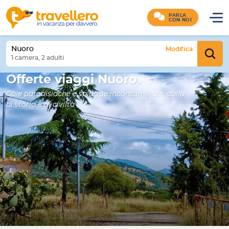
PARLA
CON NOI
Nuoro
Modifica
1 camera, 2 adulti
Offerte viaggi Nuoro
Cale paradisiache e spiagge incontaminate, culla
di storia e di civiltà