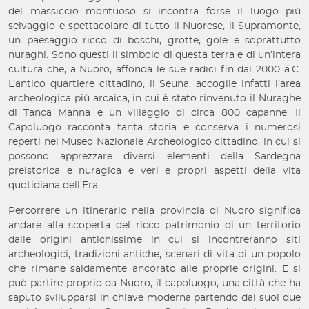
del massiccio montuoso si incontra forse il luogo più
selvaggio e spettacolare di tutto il Nuorese, il Supramonte,
un paesaggio ricco di boschi, grotte, gole e soprattutto
nuraghi. Sono questi il simbolo di questa terra e di un’intera
cultura che, a Nuoro, affonda le sue radici fin dal 2000 a.C.
L’antico quartiere cittadino, il Seuna, accoglie infatti l’area
archeologica più arcaica, in cui è stato rinvenuto il Nuraghe
di Tanca Manna e un villaggio di circa 800 capanne. Il
Capoluogo racconta tanta storia e conserva i numerosi
reperti nel Museo Nazionale Archeologico cittadino, in cui si
possono apprezzare diversi elementi della Sardegna
preistorica e nuragica e veri e propri aspetti della vita
quotidiana dell’Era.
Percorrere un itinerario nella provincia di Nuoro significa
andare alla scoperta del ricco patrimonio di un territorio
dalle origini antichissime in cui si incontreranno siti
archeologici, tradizioni antiche, scenari di vita di un popolo
che rimane saldamente ancorato alle proprie origini. E si
può partire proprio da Nuoro, il capoluogo, una città che ha
saputo svilupparsi in chiave moderna partendo dai suoi due